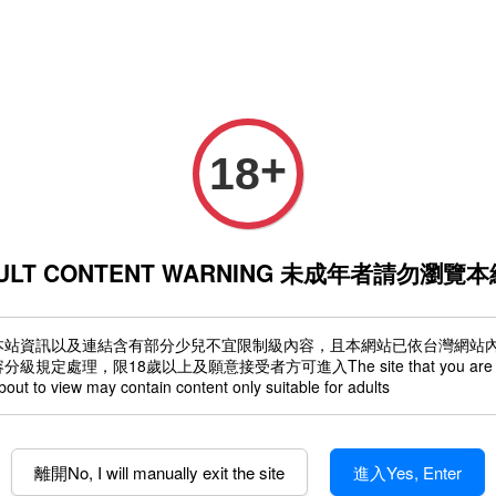
本網站禁止未滿18歲人士瀏覽、購買
Sign in 登入
OR
Register 註冊
Login wi
+
18
ULT CONTENT WARNING 未成年者請勿瀏覽
本站資訊以及連結含有部分少兒不宜限制級內容，且本網站已依台灣網站
容分級規定處理，限18歲以上及願意接受者方可進入The site that you are
Doors 室內篇
Art Class
我愛波波
Naked Game
bout to view may contain content only suitable for adults
離開No, I will manually exit the site
進入Yes, Enter